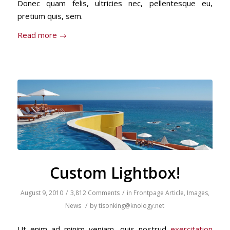
Donec quam felis, ultricies nec, pellentesque eu,
pretium quis, sem.
Read more
→
Custom Lightbox!
August 9, 2010
/
3,812 Comments
/
in
Frontpage Article
,
Images
,
News
/
by
tisonking@knology.net
Ut enim ad minim veniam, quis nostrud
exercitation