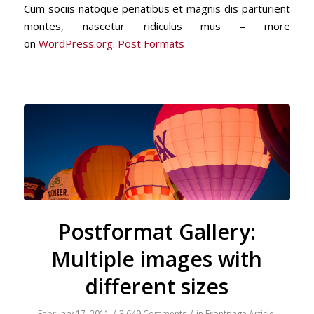
Cum sociis natoque penatibus et magnis dis parturient
montes, nascetur ridiculus mus – more
on
WordPress.org: Post Formats
Postformat Gallery:
Multiple images with
different sizes
February 17, 2011
/
3,649 Comments
/
in
Frontpage Article
,