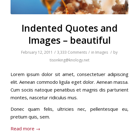
Indented Quotes and
Images – beautiful
February 12, 2011
/
3,333 Comments
/
in
Images
/
by
tisonking@knology.net
Lorem ipsum dolor sit amet, consectetuer adipiscing
elit. Aenean commodo ligula eget dolor. Aenean massa.
Cum sociis natoque penatibus et magnis dis parturient
montes, nascetur ridiculus mus.
Donec quam felis, ultricies nec, pellentesque eu,
pretium quis, sem.
Read more
→