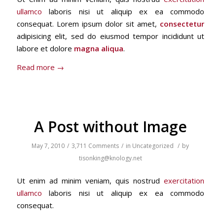
ullamco
laboris nisi ut aliquip ex ea commodo
consequat. Lorem ipsum dolor sit amet,
consectetur
adipisicing elit, sed do eiusmod tempor incididunt ut
labore et dolore
magna aliqua
.
Read more
→
A Post without Image
May 7, 2010
/
3,711 Comments
/
in
Uncategorized
/
by
tisonking@knology.net
Ut enim ad minim veniam, quis nostrud
exercitation
ullamco
laboris nisi ut aliquip ex ea commodo
consequat.