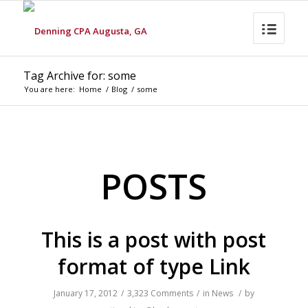
Tag Archive for: some
You are here:
Home
/
Blog
/
some
POSTS
This is a post with post
format of type Link
January 17, 2012
/
3,323 Comments
/
in
News
/
by