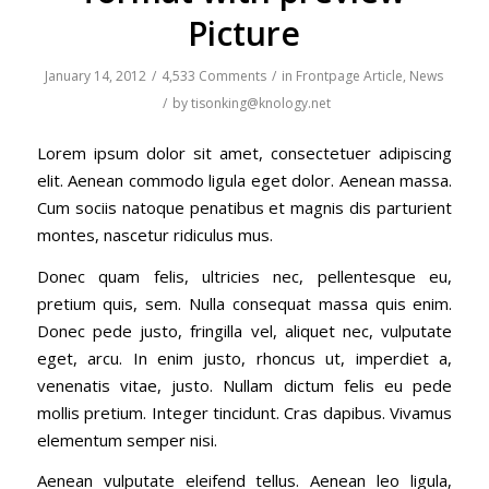
Picture
January 14, 2012
/
4,533 Comments
/
in
Frontpage Article
,
News
/
by
tisonking@knology.net
Lorem ipsum dolor sit amet, consectetuer adipiscing
elit. Aenean commodo ligula eget dolor. Aenean massa.
Cum sociis natoque penatibus et magnis dis parturient
montes, nascetur ridiculus mus.
Donec quam felis, ultricies nec, pellentesque eu,
pretium quis, sem. Nulla consequat massa quis enim.
Donec pede justo, fringilla vel, aliquet nec, vulputate
eget, arcu. In enim justo, rhoncus ut, imperdiet a,
venenatis vitae, justo. Nullam dictum felis eu pede
mollis pretium. Integer tincidunt. Cras dapibus. Vivamus
elementum semper nisi.
Aenean vulputate eleifend tellus. Aenean leo ligula,