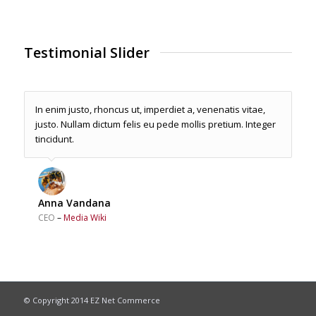
Testimonial Slider
In enim justo, rhoncus ut, imperdiet a, venenatis vitae,
Nulla consequat massa quis enim. Donec pede justo,
justo. Nullam dictum felis eu pede mollis pretium. Integer
fringilla vel, aliquet nec, vulputate eget, arcu.
tincidunt.
Maxi Milli
Anna Vandana
CEO
–
Max Mobilcom
CEO
–
Media Wiki
© Copyright 2014 EZ Net Commerce