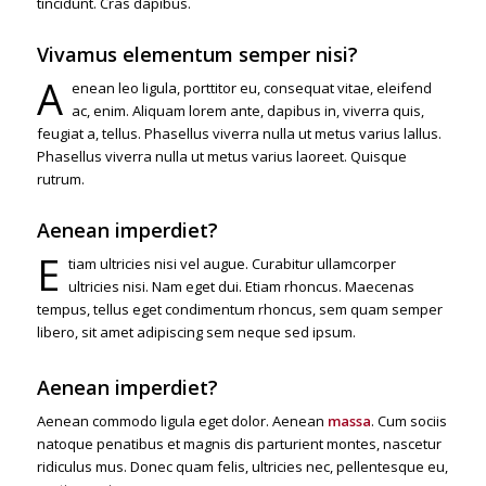
tincidunt. Cras dapibus.
Vivamus elementum semper nisi?
A
enean leo ligula, porttitor eu, consequat vitae, eleifend
ac, enim. Aliquam lorem ante, dapibus in, viverra quis,
feugiat a, tellus. Phasellus viverra nulla ut metus varius lallus.
Phasellus viverra nulla ut metus varius laoreet. Quisque
rutrum.
Aenean imperdiet?
E
tiam ultricies nisi vel augue. Curabitur ullamcorper
ultricies nisi. Nam eget dui. Etiam rhoncus. Maecenas
tempus, tellus eget condimentum rhoncus, sem quam semper
libero, sit amet adipiscing sem neque sed ipsum.
Aenean imperdiet?
Aenean commodo ligula eget dolor. Aenean
massa
. Cum sociis
natoque penatibus et magnis dis parturient montes, nascetur
ridiculus mus. Donec quam felis, ultricies nec, pellentesque eu,