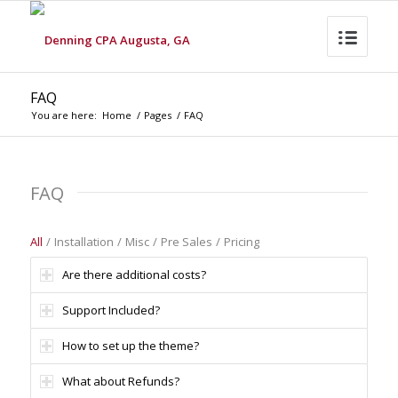
FAQ
You are here:
Home
/
Pages
/
FAQ
FAQ
All
/
Installation
/
Misc
/
Pre Sales
/
Pricing
Are there additional costs?
Support Included?
How to set up the theme?
What about Refunds?