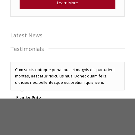
Learn More
Latest News
Testimonials
Cum sociis natoque penatibus et magnis dis parturient
montes,
nascetur
ridiculus mus. Donec quam felis,
ultricies nec, pellentesque eu, pretium quis, sem.
Franky Potz
CTO
–
MediaConsult